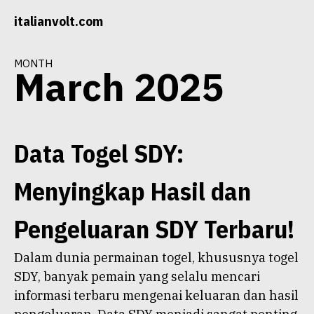
Skip
italianvolt.com
to
content
month
March 2025
Data Togel SDY:
Menyingkap Hasil dan
Pengeluaran SDY Terbaru!
Dalam dunia permainan togel, khususnya togel
SDY, banyak pemain yang selalu mencari
informasi terbaru mengenai keluaran dan hasil