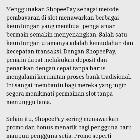
Menggunakan ShopeePay sebagai metode
pembayaran di slot menawarkan berbagai
keuntungan yang membuat pengalaman
bermain semakin menyenangkan. Salah satu
keuntungan utamanya adalah kemudahan dan
kecepatan transaksi. Dengan ShopeePay,
pemain dapat melakukan deposit dan
penarikan dengan cepat tanpa harus
mengalami kerumitan proses bank tradisional.
Ini sangat membantu bagi mereka yang ingin
segera menikmati permainan slot tanpa
menunggu lama.
Selain itu, ShopeePay sering menawarkan
promo dan bonus menarik bagi pengguna baru
maupun pengguna setia. Promo seperti