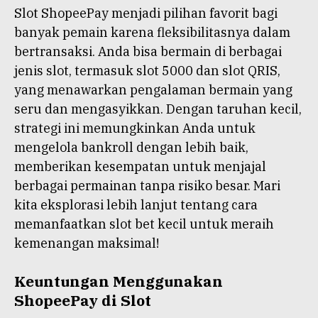
Slot ShopeePay menjadi pilihan favorit bagi
banyak pemain karena fleksibilitasnya dalam
bertransaksi. Anda bisa bermain di berbagai
jenis slot, termasuk slot 5000 dan slot QRIS,
yang menawarkan pengalaman bermain yang
seru dan mengasyikkan. Dengan taruhan kecil,
strategi ini memungkinkan Anda untuk
mengelola bankroll dengan lebih baik,
memberikan kesempatan untuk menjajal
berbagai permainan tanpa risiko besar. Mari
kita eksplorasi lebih lanjut tentang cara
memanfaatkan slot bet kecil untuk meraih
kemenangan maksimal!
Keuntungan Menggunakan
ShopeePay di Slot