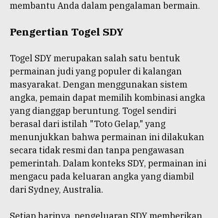
membantu Anda dalam pengalaman bermain.
Pengertian Togel SDY
Togel SDY merupakan salah satu bentuk
permainan judi yang populer di kalangan
masyarakat. Dengan menggunakan sistem
angka, pemain dapat memilih kombinasi angka
yang dianggap beruntung. Togel sendiri
berasal dari istilah "Toto Gelap," yang
menunjukkan bahwa permainan ini dilakukan
secara tidak resmi dan tanpa pengawasan
pemerintah. Dalam konteks SDY, permainan ini
mengacu pada keluaran angka yang diambil
dari Sydney, Australia.
Setiap harinya, pengeluaran SDY memberikan