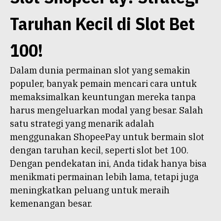
Taruhan Kecil di Slot Bet
100!
Dalam dunia permainan slot yang semakin
populer, banyak pemain mencari cara untuk
memaksimalkan keuntungan mereka tanpa
harus mengeluarkan modal yang besar. Salah
satu strategi yang menarik adalah
menggunakan ShopeePay untuk bermain slot
dengan taruhan kecil, seperti slot bet 100.
Dengan pendekatan ini, Anda tidak hanya bisa
menikmati permainan lebih lama, tetapi juga
meningkatkan peluang untuk meraih
kemenangan besar.