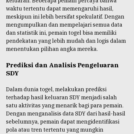
keluaran. Beberapa pemain percaya bahwa
waktu tertentu dapat memengaruhi hasil,
meskipun ini lebih bersifat spekulatif. Dengan
mengumpulkan dan mempelajari semua data
dan statistik ini, pemain togel bisa memiliki
pendekatan yang lebih mudah dan logis dalam
menentukan pilihan angka mereka.
Prediksi dan Analisis Pengeluaran
SDY
Dalam dunia togel, melakukan prediksi
terhadap hasil keluaran SDY menjadi salah
satu aktivitas yang menarik bagi para pemain.
Dengan menganalisis data SDY dari hasil-hasil
sebelumnya, pemain dapat mengidentifikasi
pola atau tren tertentu yang mungkin