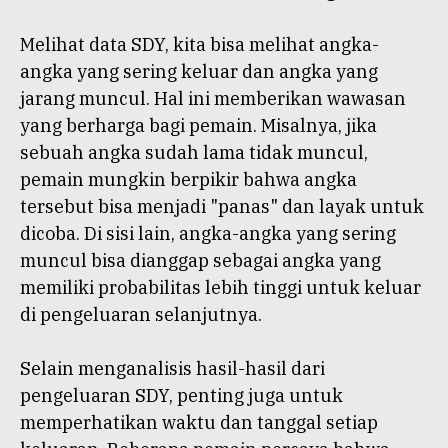
Melihat data SDY, kita bisa melihat angka-
angka yang sering keluar dan angka yang
jarang muncul. Hal ini memberikan wawasan
yang berharga bagi pemain. Misalnya, jika
sebuah angka sudah lama tidak muncul,
pemain mungkin berpikir bahwa angka
tersebut bisa menjadi "panas" dan layak untuk
dicoba. Di sisi lain, angka-angka yang sering
muncul bisa dianggap sebagai angka yang
memiliki probabilitas lebih tinggi untuk keluar
di pengeluaran selanjutnya.
Selain menganalisis hasil-hasil dari
pengeluaran SDY, penting juga untuk
memperhatikan waktu dan tanggal setiap