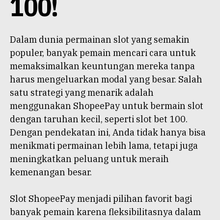
100!
Dalam dunia permainan slot yang semakin
populer, banyak pemain mencari cara untuk
memaksimalkan keuntungan mereka tanpa
harus mengeluarkan modal yang besar. Salah
satu strategi yang menarik adalah
menggunakan ShopeePay untuk bermain slot
dengan taruhan kecil, seperti slot bet 100.
Dengan pendekatan ini, Anda tidak hanya bisa
menikmati permainan lebih lama, tetapi juga
meningkatkan peluang untuk meraih
kemenangan besar.
Slot ShopeePay menjadi pilihan favorit bagi
banyak pemain karena fleksibilitasnya dalam