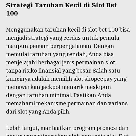
Strategi Taruhan Kecil di Slot Bet
100
Menggunakan taruhan kecil di slot bet 100 bisa
menjadi strategi yang cerdas untuk pemula
maupun pemain berpengalaman. Dengan
memulai taruhan yang rendah, Anda bisa
menjelajahi berbagai jenis permainan slot
tanpa risiko finansial yang besar. Salah satu
kuncinya adalah memilih slot shopeepay yang
menawarkan jackpot menarik meskipun
dengan taruhan minimal. Pastikan Anda
memahami mekanisme permainan dan varians
dari slot yang Anda pilih.
Lebih lanjut, manfaatkan program promosi dan