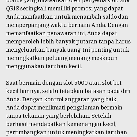
bonus yang ditawarkan oleh penyedia slot. Slot
QRIS seringkali memiliki promosi yang dapat
Anda manfaatkan untuk menambah saldo dan
memperpanjang waktu bermain Anda. Dengan
memanfaatkan penawaran ini, Anda dapat
memperoleh lebih banyak putaran tanpa harus
mengeluarkan banyak uang. Ini penting untuk
meningkatkan peluang menang meskipun
menggunakan taruhan kecil.
Saat bermain dengan slot 5000 atau slot bet
kecil lainnya, selalu tetapkan batasan pada diri
Anda. Dengan kontrol anggaran yang baik,
Anda dapat menikmati pengalaman bermain
tanpa tekanan yang berlebihan. Setelah
berhasil mendapatkan kemenangan kecil,
pertimbangkan untuk meningkatkan taruhan