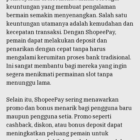
keuntungan yang membuat pengalaman
bermain semakin menyenangkan. Salah satu
keuntungan utamanya adalah kemudahan dan
kecepatan transaksi. Dengan ShopeePay,
pemain dapat melakukan deposit dan
penarikan dengan cepat tanpa harus
mengalami kerumitan proses bank tradisional.
Ini sangat membantu bagi mereka yang ingin
segera menikmati permainan slot tanpa
menunggu lama.
Selain itu, ShopeePay sering menawarkan
promo dan bonus menarik bagi pengguna baru
maupun pengguna setia. Promo seperti
cashback, diskon, atau bonus deposit dapat
meningkatkan peluang pemain untuk