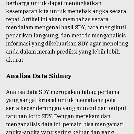
berharga untuk dapat meningkatkan
kesempatan kita untuk menebak angka secara
tepat. Artikel ini akan membahas secara
mendalam mengenai hasil SDY, cara mengikuti
penarikan langsung, dan metode menganalisis
informasi yang dikeluarkan SDY agar menolong
anda dalam meraih prediksi yang lebih lebih
akurat.
Analisa Data Sidney
Analisa data SDY merupakan tahap pertama
yang sangat krusial untuk memahami pola
serta kecenderungan yang muncul dari output
taruhan lotto SDY. Dengan merekam dan
menganalisis data ini, pemain bisa mengamati
angka-angka yang sering keluar dan yang