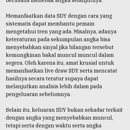
berusaha menebak angka selanjutnya.
Memanfaatkan data SDY dengan cara yang
sistematis dapat membantu pemain
mengetahui tren yang ada. Misalnya, adanya
keteraturan pada sekumpulan angka bisa
menyebabkan sinyal jika bilangan tersebut
kemungkinan bakal muncul muncul dalam
segera. Oleh karena itu, amat krusial untuk
memanfaatkan live draw SDY serta mencatat
hasilnya secara teratur supaya dapat
melanjutkan analisis lebih dalam pada
pengeluaran sebelumnya.
Selain itu, keluaran SDY bukan sekadar terkait
dengan angka yang menyebabkan muncul,
tetapi serta dengan waktu serta angka