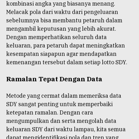
kombinasi angka yang biasanya menang.
Melacak pola dari waktu dari pengeluaran
sebelumnya bisa membantu petaruh dalam
mengambil keputusan yang lebih akurat.
Dengan memperhatikan seluruh data
keluaran, para petaruh dapat meningkatkan
kesempatan siapapun agar mendapatkan
kemenangan tersebut dalam setiap lotto SDY.
Ramalan Tepat Dengan Data
Metode yang cermat dalam memeriksa data
SDY sangat penting untuk memperbaiki
ketepatan ramalan. Dengan cara
mengumpulkan dan serta mengolah data
keluaran SDY dari waktu lampau, kita semua
dapat mengidentifikasi pola dan tren yang