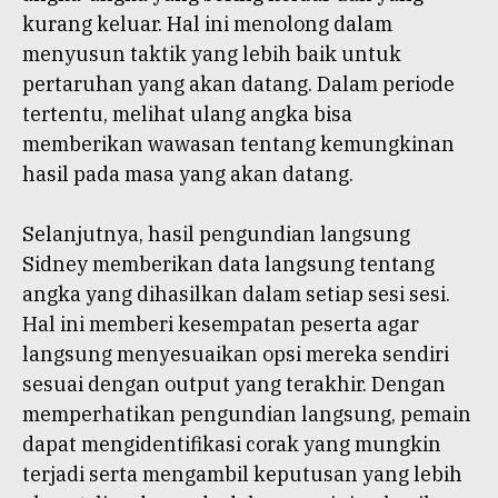
kurang keluar. Hal ini menolong dalam
menyusun taktik yang lebih baik untuk
pertaruhan yang akan datang. Dalam periode
tertentu, melihat ulang angka bisa
memberikan wawasan tentang kemungkinan
hasil pada masa yang akan datang.
Selanjutnya, hasil pengundian langsung
Sidney memberikan data langsung tentang
angka yang dihasilkan dalam setiap sesi sesi.
Hal ini memberi kesempatan peserta agar
langsung menyesuaikan opsi mereka sendiri
sesuai dengan output yang terakhir. Dengan
memperhatikan pengundian langsung, pemain
dapat mengidentifikasi corak yang mungkin
terjadi serta mengambil keputusan yang lebih