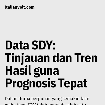
Skip
italianvolt.com
to
content
Data SDY:
Tinjauan dan Tren
Hasil guna
Prognosis Tepat
Dalam dunia perjudian yang semakin kian
maju, togel SDY telah menjadi salah satu