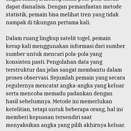
dapat dianalisis. Dengan pemanfaatan metode
statistik, pemain bisa melihat tren yang tidak
nampak di tikungan pertama kali.
Dalam ruang lingkup satelit togel, pemain
kerap kali menggunakan informasi dari sumber
sumber untuk mencari pola-pola yang
konsisten pasti. Pengolahan data yang
terstruktur dan jelas sangat membantu dalam
proses observasi. Sejumlah pemain yang secara
regulernya mencatat angka-angka yang keluar
serta mencoba memadu padankan dengan
hasil sebelumnya. Metode ini memerlukan
ketelitian, tetapi untuk beberapa orang, hal ini
memberi kepuasan tersendiri saat
menyaksikan angka yang pilih akhirnya keluar.