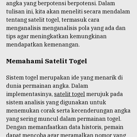
angka yang berpotensi berpotensi. Dalam
tulisan ini, kita akan meneliti secara mendalam
tentang satelit togel, termasuk cara
menganalisis menganalisis pola yang ada dan
tips agar meningkatkan kemungkinan
mendapatkan kemenangan.
Memahami Satelit Togel
Sistem togel merupakan ide yang menarik di
dunia permainan angka. Dalam
implementasinya,
satelit togel
merujuk pada
sistem analisis yang digunakan untuk
menemukan corak serta kecenderungan angka
yang sering muncul dalam permainan togel.
Dengan memanfaatkan data historis, pemain
dapat mencoba agar meramalkan nomor yang