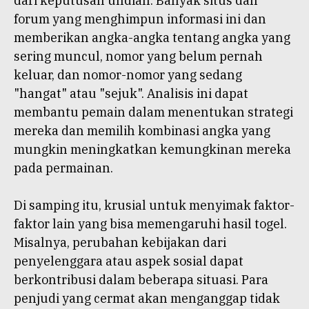
dari keputusan undian. Banyak situs dan
forum yang menghimpun informasi ini dan
memberikan angka-angka tentang angka yang
sering muncul, nomor yang belum pernah
keluar, dan nomor-nomor yang sedang
"hangat" atau "sejuk". Analisis ini dapat
membantu pemain dalam menentukan strategi
mereka dan memilih kombinasi angka yang
mungkin meningkatkan kemungkinan mereka
pada permainan.
Di samping itu, krusial untuk menyimak faktor-
faktor lain yang bisa memengaruhi hasil togel.
Misalnya, perubahan kebijakan dari
penyelenggara atau aspek sosial dapat
berkontribusi dalam beberapa situasi. Para
penjudi yang cermat akan menganggap tidak