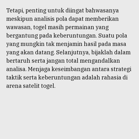
Tetapi, penting untuk diingat bahwasanya
meskipun analisis pola dapat memberikan
wawasan, togel masih permainan yang
bergantung pada keberuntungan. Suatu pola
yang mungkin tak menjamin hasil pada masa
yang akan datang. Selanjutnya, bijaklah dalam
bertaruh serta jangan total mengandalkan
analisa. Menjaga keseimbangan antara strategi
taktik serta keberuntungan adalah rahasia di
arena satelit togel.